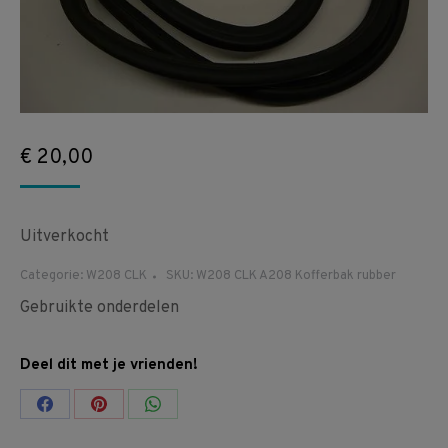
€
20,00
Uitverkocht
Categorie:
W208 CLK
SKU:
W208 CLK A208 Kofferbak rubber
Gebruikte onderdelen
Deel dit met je vrienden!
Share
Share
Share
on
on
on