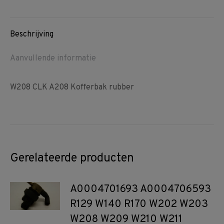
Facebook
Pinterest
WhatsApp
Beschrijving
Aanvullende informatie
W208 CLK A208 Kofferbak rubber
Gerelateerde producten
A0004701693 A0004706593
R129 W140 R170 W202 W203
W208 W209 W210 W211