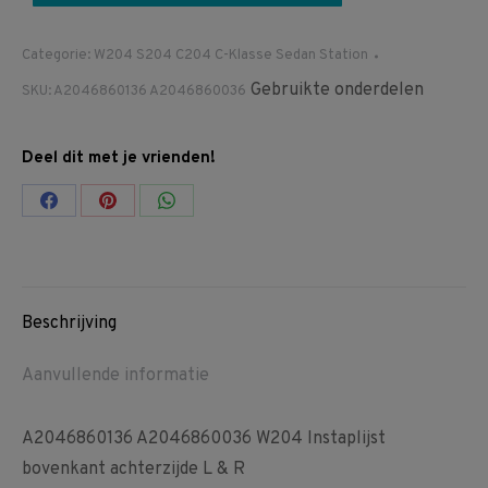
Categorie:
W204 S204 C204 C-Klasse Sedan Station
Gebruikte onderdelen
SKU:
A2046860136 A2046860036
Deel dit met je vrienden!
Share
Share
Share
on
on
on
Facebook
Pinterest
WhatsApp
Beschrijving
Aanvullende informatie
A2046860136 A2046860036 W204 Instaplijst
bovenkant achterzijde L & R