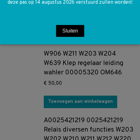
deze pas op 14 augustus 2026 verstuurd zullen worden!
W204 W207 Houder hulp accu
€
20,00
Sluiten
Toevoegen aan winkelwagen
W906 W211 W203 W204
W639 Klep regelaar leiding
wahler 00005320 OM646
€
50,00
Toevoegen aan winkelwagen
A0025421219 0025421219
Relais diversen functies W203
W202 W210 W211 W212 W220