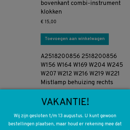
bovenkant combi-instrument
klokken
€
15,00
Toevoegen aan winkelwagen
A2518200856 2518200856
W156 W164 W169 W204 W245
W207 W212 W216 W219 W221
Mistlamp behuizing rechts
€
20,00
VAKANTIE!
Toevoegen aan winkelwagen
Wij zijn gesloten t/m 13 augustus. U kunt gewoon
bestellingen plaatsen, maar houd er rekening mee dat
A2045400440 2045400440