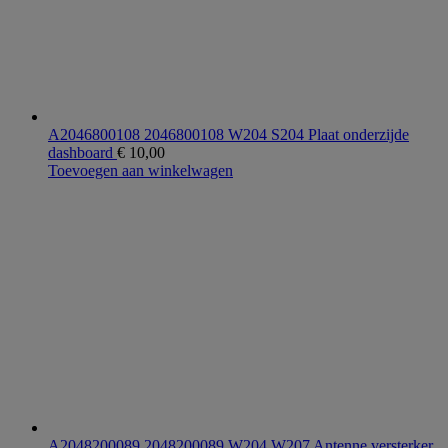
A2046800108 2046800108 W204 S204 Plaat onderzijde
dashboard
€
10,00
Toevoegen aan winkelwagen
A2048200089 2048200089 W204 W207 Antenne versterker