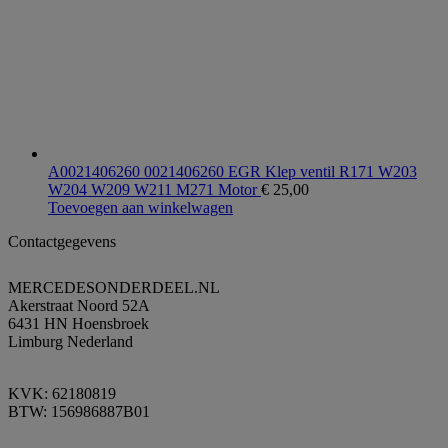
A0021406260 0021406260 EGR Klep ventil R171 W203
W204 W209 W211 M271 Motor
€
25,00
Toevoegen aan winkelwagen
Contactgegevens
MERCEDESONDERDEEL.NL
Akerstraat Noord 52A
6431 HN Hoensbroek
Limburg Nederland
KVK: 62180819
BTW: 156986887B01