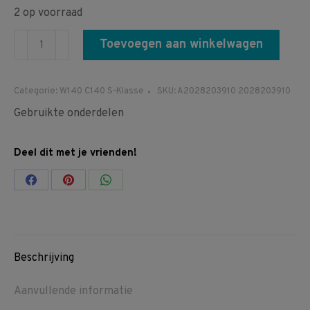
2 op voorraad
A2028203910
Toevoegen aan winkelwagen
2028203910
W140
Categorie:
W140 C140 S-Klasse
SKU:
A2028203910 2028203910
schakelaar
Gebruikte onderdelen
deurvergrendeling
automatisch
Deel dit met je vrienden!
voorportier deur
aantal
Share
Share
Share
on
on
on
Facebook
Pinterest
WhatsApp
Beschrijving
Aanvullende informatie