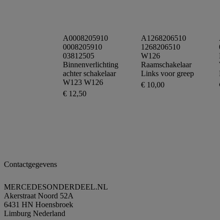
aan
winkelwagen
A0008205910
A1268206510
0008205910
1268206510
03812505
W126
Binnenverlichting
Raamschakelaar
achter schakelaar
Links voor greep
W123 W126
€
10,00
€
12,50
Toevoegen
aan
Toevoegen
winkelwagen
aan
winkelwagen
Contactgegevens
MERCEDESONDERDEEL.NL
Akerstraat Noord 52A
6431 HN Hoensbroek
Limburg Nederland