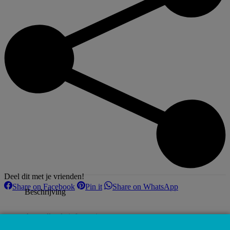
Deel dit met je vrienden!
Share
Share
Share
Share on Facebook
Pin it
Share on WhatsApp
Beschrijving
on
on
on
Facebook
Pinterest
WhatsApp
Aanvullende informatie