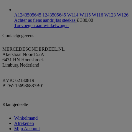
A1243505645 1243505645 W114 W115 W116 W123 W126
Achter as flens aandrijfas steekas
€
380,00
Toevoegen aan winkelwagen
Contactgegevens
MERCEDESONDERDEEL.NL
Akerstraat Noord 52A
6431 HN Hoensbroek
Limburg Nederland
KVK: 62180819
BTW: 156986887B01
Klantgedeelte
Winkelmand
Afrekenen
Mijn Account