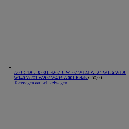
A0015426719 0015426719 W107 W123 W124 W126 W129
W140 W201 W202 W463 W601 Relais
€
50,00
Toevoegen aan winkelwagen