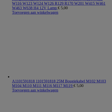
W116 W123 W124 W126 R129 R170 W201 W415 W461
W463 W638 H4 12V Lamp
€
5,00
Toevoegen aan winkelwagen
A1101591818 1101591818 25M Bougiekabel M102 M103
M104 M110 M111 M116 M117 M119
€
5,00
Toevoegen aan winkelwagen