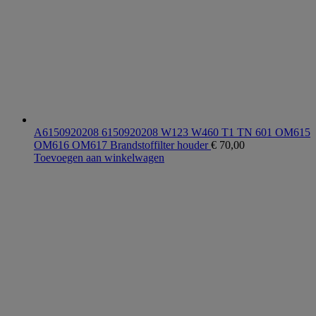
A6150920208 6150920208 W123 W460 T1 TN 601 OM615
OM616 OM617 Brandstoffilter houder
€
70,00
Toevoegen aan winkelwagen