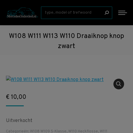
Zoeken:
W108 W111 W113 W110 Draaiknop knop
zwart
€
10,00
Uitverkocht
Categorieën:
W108 W109 S-Klasse
,
W110 Heckflosse
,
W111