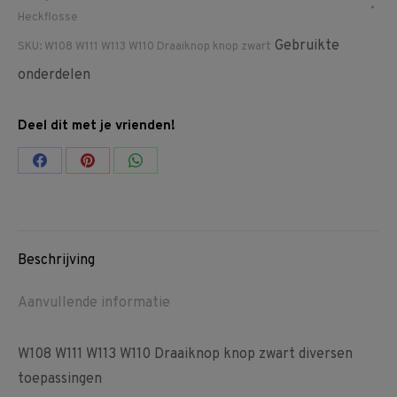
Heckflosse
Gebruikte
SKU:
W108 W111 W113 W110 Draaiknop knop zwart
onderdelen
Deel dit met je vrienden!
Share
Share
Share
on
on
on
Facebook
Pinterest
WhatsApp
Beschrijving
Aanvullende informatie
W108 W111 W113 W110 Draaiknop knop zwart diversen
toepassingen