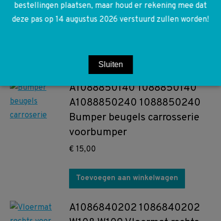
bestellingen plaatsen, maar houd er rekening mee dat
W109
deze pas op 14 augustus 2026 verstuurd zullen worden!
€
5,00
Toevoegen aan winkelwagen
Sluiten
A1088850140 1088850140
A1088850240 1088850240
Bumper beugels carrosserie
voorbumper
€
15,00
Toevoegen aan winkelwagen
A1086840202 1086840202