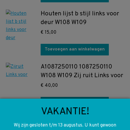
Houten lijst b stijl links voor
deur W108 W109
€
15,00
Toevoegen aan winkelwagen
A1087250110 1087250110
W108 W109 Zij ruit Links voor
€
40,00
Toevoegen aan winkelwagen
VAKANTIE!
A1089100536 1089100536
Wij zijn gesloten t/m 13 augustus. U kunt gewoon
Zit verstelling links W108