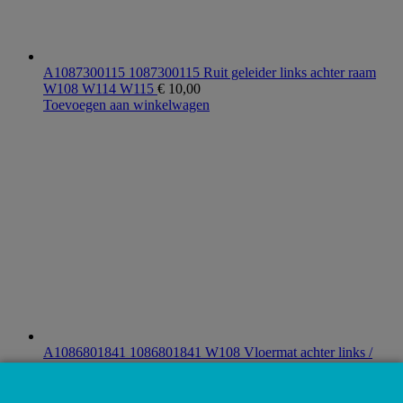
A1087300115 1087300115 Ruit geleider links achter raam
W108 W114 W115
€
10,00
Toevoegen aan winkelwagen
A1086801841 1086801841 W108 Vloermat achter links /
rechts zwart
€
20,00
Toevoegen aan winkelwagen