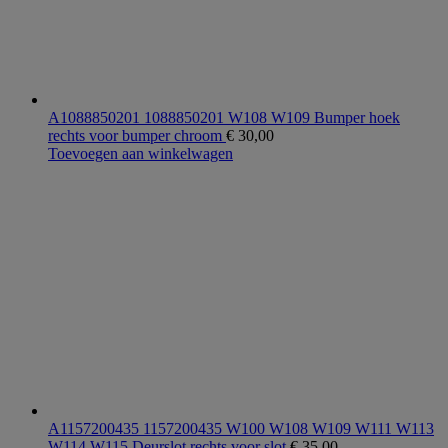
A1088850201 1088850201 W108 W109 Bumper hoek
rechts voor bumper chroom
€
30,00
Toevoegen aan winkelwagen
A1157200435 1157200435 W100 W108 W109 W111 W113
W114 W115 Deurslot rechts voor slot
€
35,00