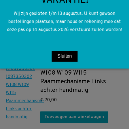
VAKANTIE!
Houten lijst b stijl links voor
Wij zijn gesloten t/m 13 augustus. U kunt gewoon
deur W108 W109
bestellingen plaatsen, maar houd er rekening mee dat
deze pas op 14 augustus 2026 verstuurd zullen worden!
€
15,00
Toevoegen aan winkelwagen
Sluiten
A1087350302 1087350302
W108 W109 W115
Raammechanisme Links
achter handmatig
€
20,00
Toevoegen aan winkelwagen