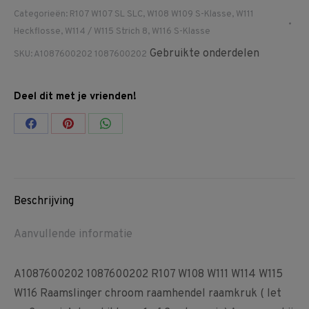
R107
Categorieën:
R107 W107 SL SLC
,
W108 W109 S-Klasse
,
W111
W108
Heckflosse
,
W114 / W115 Strich 8
,
W116 S-Klasse
W111
Gebruikte onderdelen
SKU:
A1087600202 1087600202
W114
W115
Deel dit met je vrienden!
W116
Raamslinger
Share
Share
Share
chroom
on
on
on
raamhendel
Facebook
Pinterest
WhatsApp
raamkruk
aantal
Beschrijving
Aanvullende informatie
A1087600202 1087600202 R107 W108 W111 W114 W115
W116 Raamslinger chroom raamhendel raamkruk ( let