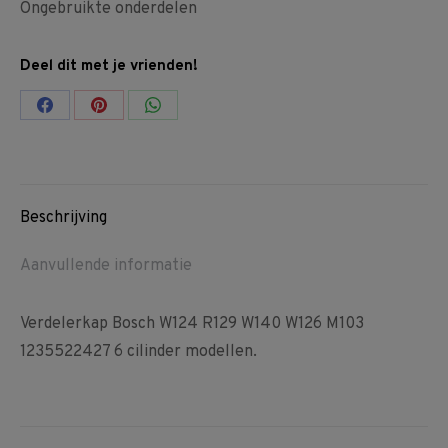
Ongebruikte onderdelen
Deel dit met je vrienden!
Share
Share
Share
on
on
on
Facebook
Pinterest
WhatsApp
Beschrijving
Aanvullende informatie
Verdelerkap Bosch W124 R129 W140 W126 M103
1235522427 6 cilinder modellen.