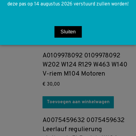
M119 Luchtfilter W124 W140
deze pas op 14 augustus 2026 verstuurd zullen worden!
R129 W210 V8
€
15,00
Sluiten
Toevoegen aan winkelwagen
A0109978092 0109978092
W202 W124 R129 W463 W140
V-riem M104 Motoren
€
30,00
Toevoegen aan winkelwagen
A0075459632 0075459632
Leerlauf regulierung