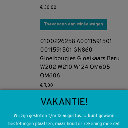
€
30,00
Toevoegen aan winkelwagen
0100226258 A0011591501
0011591501 GN860
Gloeibougies Gloeikaars Beru
W202 W210 W124 OM605
OM606
€
7,00
VAKANTIE!
Toevoegen aan winkelwagen
Wij zijn gesloten t/m 13 augustus. U kunt gewoon
A0030946104 0030946104
bestellingen plaatsen, maar houd er rekening mee dat