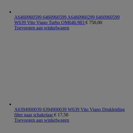
A6460960599 6460960599 A6460960299 6460960599
W639 Vito Viano Turbo OM646.983
€
750,00
Toevoegen aan winkelwagen
A6394900039 6394900039 W639 Vito Viano Drukleiding
filter naar schakelaar
€
17,50
Toevoegen aan winkelwagen