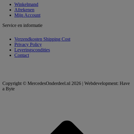
Winkelmand
Afrekenen
Mijn Account
Service en informatie
Verzendkosten Shipping Cost
Privacy Policy
Leveringscondities
Contact
Copyright © MercedesOnderdeel.nl 2026 | Webdevelopment: Have
a Byte
t
T