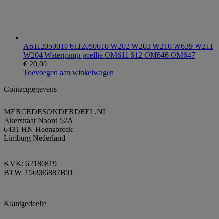
A6112050010 6112050010 W202 W203 W210 W639 W211
W204 Waterpomp poellie OM611 612 OM646 OM647
€
20,00
Toevoegen aan winkelwagen
Contactgegevens
MERCEDESONDERDEEL.NL
Akerstraat Noord 52A
6431 HN Hoensbroek
Limburg Nederland
KVK: 62180819
BTW: 156986887B01
Klantgedeelte