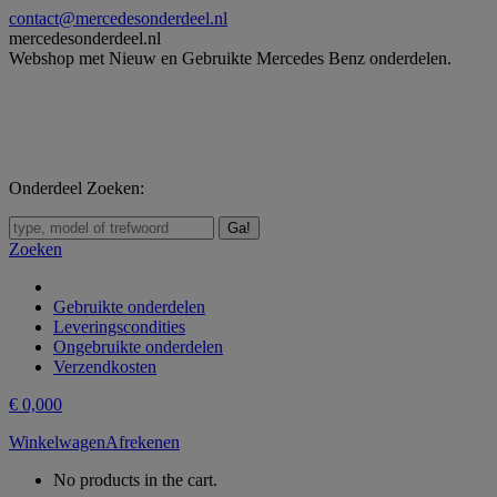
Skip
contact@mercedesonderdeel.nl
to
mercedesonderdeel.nl
content
Webshop met Nieuw en Gebruikte Mercedes Benz onderdelen.
Onderdeel Zoeken:
Zoeken:
Zoeken
Gebruikte onderdelen
Leveringscondities
Ongebruikte onderdelen
Verzendkosten
€
0,00
0
Winkelwagen
Afrekenen
No products in the cart.