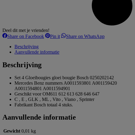
Deel dit met je vrienden!
Share
Share
Share
Share on Facebook
Pin it
Share on WhatsApp
on
on
on
Facebook
Pinterest
WhatsApp
Beschrijving
Aanvullende informatie
Beschrijving
Set 4 Gloeibougies gloei bougie Bosch 0250202142
Mercedes Benz nummers A0011593801 A001159420
A0011594801 A0011594901
Geschikt voor OM611 612 613 628 646 647
C , E , GLK , ML , Vito , Viano , Sprinter
Fabrikant Bosch totaal 4 stuks.
Aanvullende informatie
Gewicht
0,01 kg