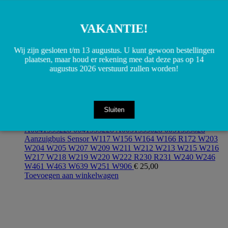
VAKANTIE!
Wij zijn gesloten t/m 13 augustus. U kunt gewoon bestellingen
plaatsen, maar houd er rekening mee dat deze pas op 14
augustus 2026 verstuurd zullen worden!
Sluiten
A0041533228 0041533228 A0051535028 0051535028
Aanzuigbuis Sensor W117 W156 W164 W166 R172 W203
W204 W205 W207 W209 W211 W212 W213 W215 W216
W217 W218 W219 W220 W222 R230 R231 W240 W246
W461 W463 W639 W251 W906
€
25,00
Toevoegen aan winkelwagen