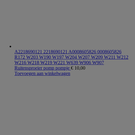
A2218690121 2218690121 A0008605826 0008605826
R172 W203 W190 W197 W204 W207 W209 W211 W212
W216 W218 W219 W221 W639 W906 W907
Ruitensproeier pomp pompje
€
10,00
Toevoegen aan winkelwagen