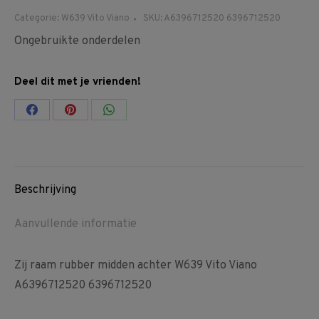
Categorie:
W639 Vito Viano
SKU:
A6396712520 6396712520
Ongebruikte onderdelen
Deel dit met je vrienden!
Share
Share
Share
on
on
on
Facebook
Pinterest
WhatsApp
Beschrijving
Aanvullende informatie
Zij raam rubber midden achter W639 Vito Viano
A6396712520 6396712520