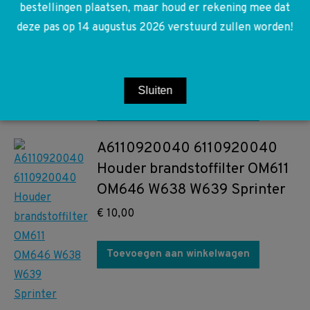
A6394770001 6394770001
bestellingen plaatsen, maar houd er rekening mee dat
W639 W906 Brandstoffilter
deze pas op 14 augustus 2026 verstuurd zullen worden!
filter
€
30,00
Sluiten
Toevoegen aan winkelwagen
A6110920040 6110920040
Houder brandstoffilter OM611
OM646 W638 W639 Sprinter
€
10,00
Toevoegen aan winkelwagen