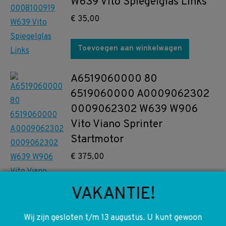
W639 Vito Spiegelglas Links
€
35,00
Toevoegen aan winkelwagen
A6519060000 80
6519060000 A0009062302
0009062302 W639 W906
Vito Viano Sprinter
Startmotor
€
375,00
Toevoegen aan winkelwagen
VAKANTIE!
Wij zijn gesloten t/m 13 augustus. U kunt gewoon