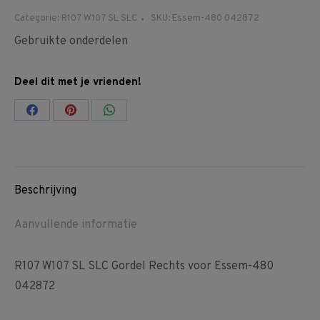
Categorie:
R107 W107 SL SLC
SKU:
Essem-480 042872
Gebruikte onderdelen
Deel dit met je vrienden!
Share
Share
Share
on
on
on
Facebook
Pinterest
WhatsApp
Beschrijving
Aanvullende informatie
R107 W107 SL SLC Gordel Rechts voor Essem-480
042872