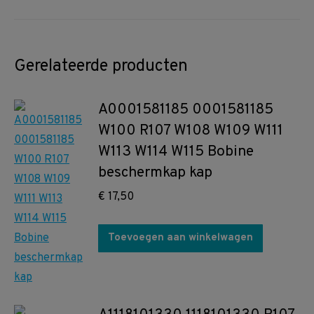
Gerelateerde producten
A0001581185 0001581185
W100 R107 W108 W109 W111
W113 W114 W115 Bobine
beschermkap kap
€
17,50
Toevoegen aan winkelwagen