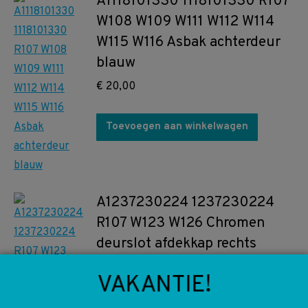
A1118101330 1118101330 R107
W108 W109 W111 W112 W114
W115 W116 Asbak achterdeur
blauw
€
20,00
Toevoegen aan winkelwagen
A1237230224 1237230224
R107 W123 W126 Chromen
deurslot afdekkap rechts
€
5,00
VAKANTIE!
Toevoegen aan winkelwagen