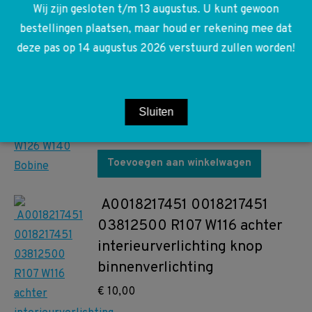
Wij zijn gesloten t/m 13 augustus. U kunt gewoon
bestellingen plaatsen, maar houd er rekening mee dat
deze pas op 14 augustus 2026 verstuurd zullen worden!
A0001584503 0001584503
W124 R129 W126 W140 Bobine
Sluiten
€
50,00
Toevoegen aan winkelwagen
A0018217451 0018217451
03812500 R107 W116 achter
interieurverlichting knop
binnenverlichting
€
10,00