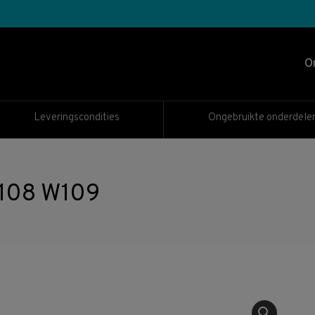
O
Leveringscondities
Ongebruikte onderdele
W108 W109