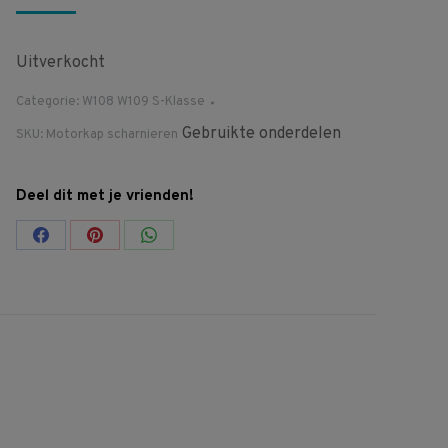
Uitverkocht
Categorie:
W108 W109 S-Klasse
Gebruikte onderdelen
SKU:
Motorkap scharnieren
Deel dit met je vrienden!
Share
Share
Share
on
on
on
Facebook
Pinterest
WhatsApp