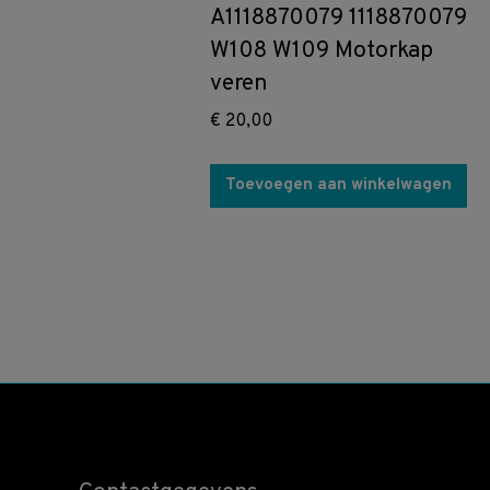
A1118870079 1118870079
W108 W109 Motorkap
veren
€
20,00
Toevoegen aan winkelwagen