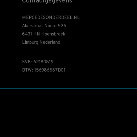
Contactgegevens
MERCEDESONDERDEEL.NL
Akerstraat Noord 52A
6431 HN Hoensbroek
Limburg Nederland
KVK: 62180819
BTW: 156986887B01