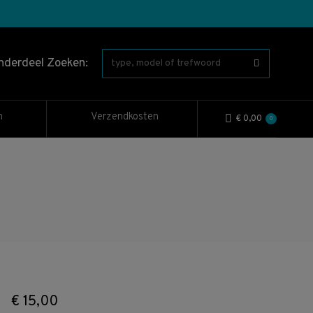
nderdeel Zoeken:
n
Verzendkosten
€
0,00
0
€
15,00