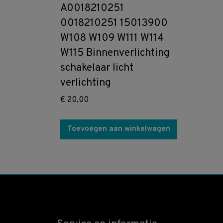
A0018210251
0018210251 15013900
W108 W109 W111 W114
W115 Binnenverlichting
schakelaar licht
verlichting
€
20,00
Toevoegen aan winkelwagen