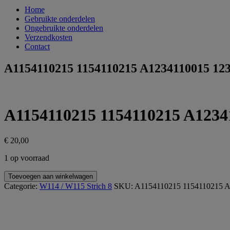
Home
Gebruikte onderdelen
Ongebruikte onderdelen
Verzendkosten
Contact
A1154110215 1154110215 A1234110015 12
A1154110215 1154110215 A1234
€
20,00
1 op voorraad
A1154110215
Toevoegen aan winkelwagen
1154110215
Categorie:
W114 / W115 Strich 8
SKU:
A1154110215 1154110215 A
A1234110015
1234110015
W114
W115