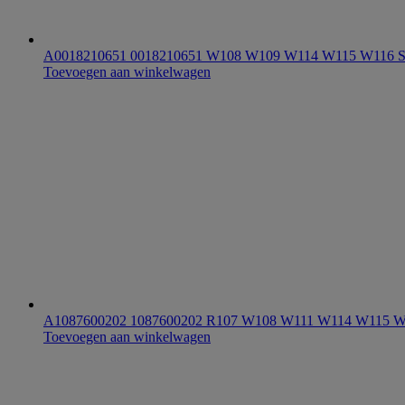
A0018210651 0018210651 W108 W109 W114 W115 W116 S-kl
Toevoegen aan winkelwagen
A1087600202 1087600202 R107 W108 W111 W114 W115 W11
Toevoegen aan winkelwagen