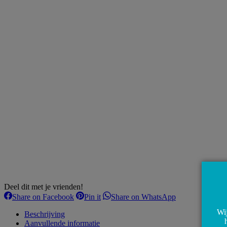
Deel dit met je vrienden!
Share
Share
Share
Share on Facebook
Pin it
Share on WhatsApp
on
on
on
Wij
Facebook
Pinterest
WhatsApp
Beschrijving
Aanvullende informatie