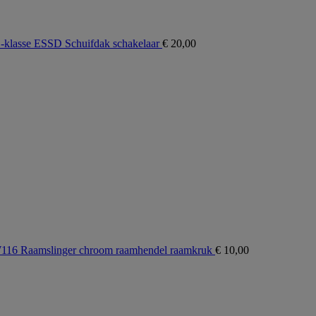
asse ESSD Schuifdak schakelaar
€
20,00
6 Raamslinger chroom raamhendel raamkruk
€
10,00