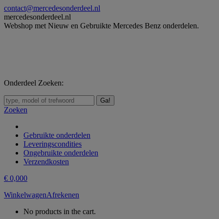
Skip
contact@mercedesonderdeel.nl
to
mercedesonderdeel.nl
content
Webshop met Nieuw en Gebruikte Mercedes Benz onderdelen.
Onderdeel Zoeken:
Zoeken:
Zoeken
Gebruikte onderdelen
Leveringscondities
Ongebruikte onderdelen
Verzendkosten
€
0,00
0
Winkelwagen
Afrekenen
No products in the cart.