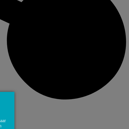
maar
n