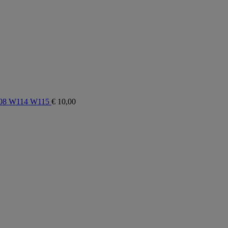
W108 W114 W115
€
10,00