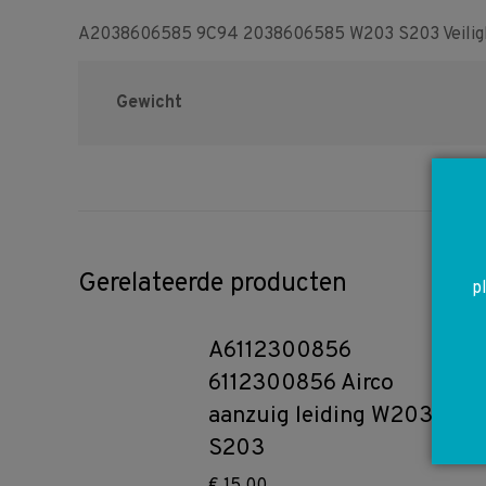
A2038606585 9C94 2038606585 W203 S203 Veilighei
Gewicht
Gerelateerde producten
p
A6112300856
6112300856 Airco
aanzuig leiding W203
S203