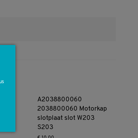
us
A2038800060
2038800060 Motorkap
slotplaat slot W203
S203