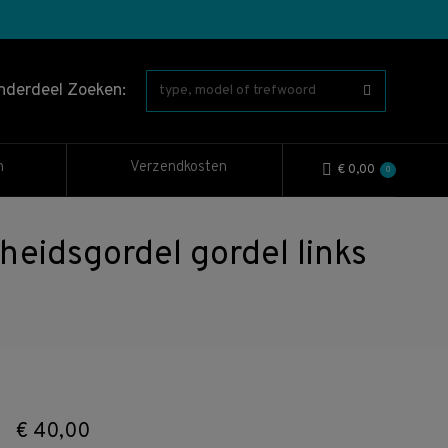
nderdeel Zoeken:
n
Verzendkosten
€
0,00
0
dsgordel gordel links
€
40,00