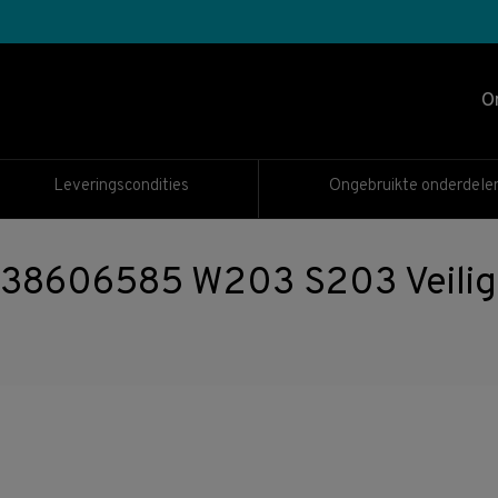
O
Leveringscondities
Ongebruikte onderdele
606585 W203 S203 Veilighei