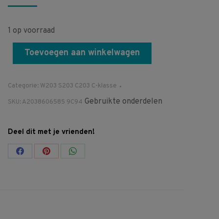
1 op voorraad
Toevoegen aan winkelwagen
Categorie:
W203 S203 C203 C-klasse
Gebruikte onderdelen
SKU:
A2038606585 9C94
Deel dit met je vrienden!
Share
Share
Share
on
on
on
Facebook
Pinterest
WhatsApp