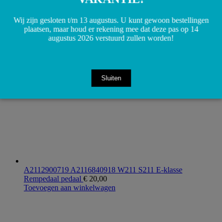
R172 W203 W190 W197 W204 W207 W209 W211 W212
W216 W218 W219 W221 W639 W906 W907
Wij zijn gesloten t/m 13 augustus. U kunt gewoon bestellingen
Ruitensproeier pomp pompje
€
10,00
plaatsen, maar houd er rekening mee dat deze pas op 14
Toevoegen aan winkelwagen
augustus 2026 verstuurd zullen worden!
Sluiten
A2112900719 A2116840918 W211 S211 E-klasse
Rempedaal pedaal
€
20,00
Toevoegen aan winkelwagen