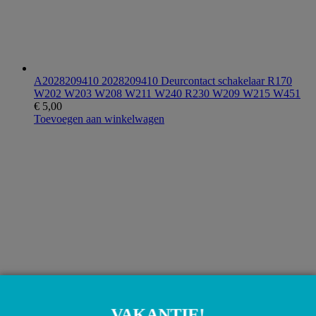
A2028209410 2028209410 Deurcontact schakelaar R170
W202 W203 W208 W211 W240 R230 W209 W215 W451
€
5,00
Toevoegen aan winkelwagen
VAKANTIE!
A2218690121 2218690121 A0008605826 0008605826