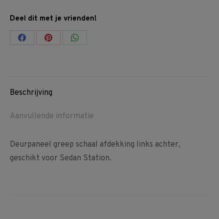
Deel dit met je vrienden!
Share
Share
Share
on
on
on
Facebook
Pinterest
WhatsApp
Beschrijving
Aanvullende informatie
Deurpaneel greep schaal afdekking links achter,
geschikt voor Sedan Station.