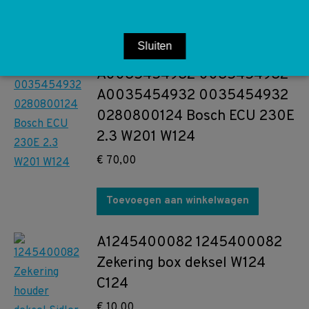
Toevoegen aan winkelwagen
Sluiten
A0035454932 0035454932
A0035454932 0035454932
0280800124 Bosch ECU 230E
2.3 W201 W124
€
70,00
Toevoegen aan winkelwagen
A1245400082 1245400082
Zekering box deksel W124
C124
€
10,00