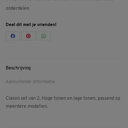
onderdelen
Deel dit met je vrienden!
Share
Share
Share
on
on
on
Facebook
Pinterest
WhatsApp
Beschrijving
Aanvullende informatie
Claxon set van 2, Hoge tonen en lage tonen, passend op
meerdere modellen.