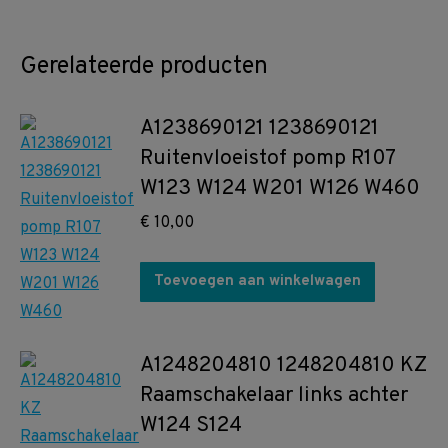
Gerelateerde producten
A1238690121 1238690121
Ruitenvloeistof pomp R107
W123 W124 W201 W126 W460
€
10,00
Toevoegen aan winkelwagen
A1248204810 1248204810 KZ
Raamschakelaar links achter
W124 S124