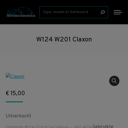
Zoeken:
W124 W201 Claxon
€
15,00
Uitverkocht
Gebruikte
Categorie:
W124 C124 S124 E-Klasse
SKU:
w124