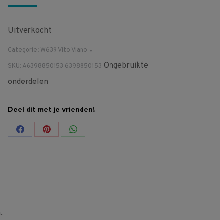
Uitverkocht
Categorie:
W639 Vito Viano
Ongebruikte
SKU:
A6398850153 6398850153
onderdelen
Deel dit met je vrienden!
Share
Share
Share
on
on
on
Facebook
Pinterest
WhatsApp
.