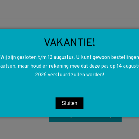
VAKANTIE!
Wij zijn gesloten t/m 13 augustus. U kunt gewoon bestellingen
A6397400616
laatsen, maar houd er rekening mee dat deze pas op 14 august
6397400616 W639 Vito
2026 verstuurd zullen worden!
Viano Portier vanger
achter deur rechts
€
22,50
Sluiten
Toevoegen aan winkelwagen