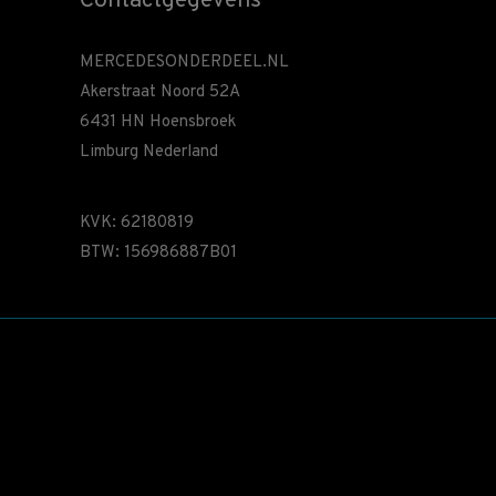
Contactgegevens
MERCEDESONDERDEEL.NL
Akerstraat Noord 52A
6431 HN Hoensbroek
Limburg Nederland
KVK: 62180819
BTW: 156986887B01