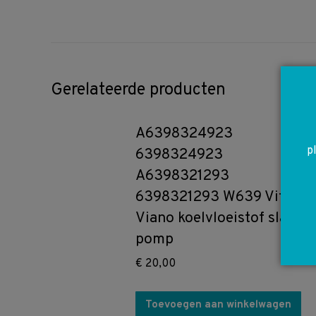
Gerelateerde producten
A6398324923
p
6398324923
A6398321293
6398321293 W639 Vito
Viano koelvloeistof slang
pomp
€
20,00
Toevoegen aan winkelwagen