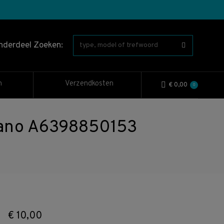
nderdeel Zoeken:
n
Verzendkosten
€
0,00
0
iano A6398850153
€
10,00