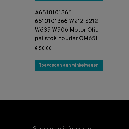
A6510101366
6510101366 W212 S212
W639 W906 Motor Olie
peilstok houder OM651
€
50,00
Toevoegen aan winkelwagen