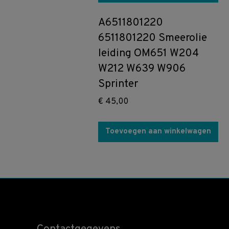
A6511801220
6511801220 Smeerolie
leiding OM651 W204
W212 W639 W906
Sprinter
€
45,00
Toevoegen aan winkelwagen