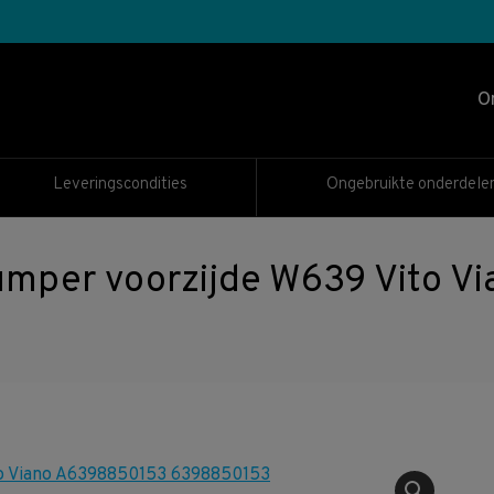
O
Leveringscondities
Ongebruikte onderdele
umper voorzijde W639 Vito V