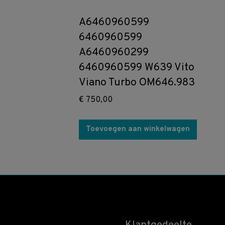
A6460960599
6460960599
A6460960299
6460960599 W639 Vito
Viano Turbo OM646.983
€
750,00
Toevoegen aan winkelwagen