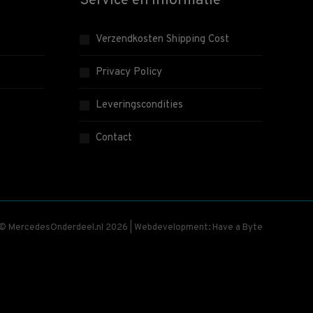
Service en informatie
Verzendkosten Shipping Cost
Privacy Policy
Leveringscondities
Contact
 © MercedesOnderdeel.nl 2026 | Webdevelopment: Have a Byte