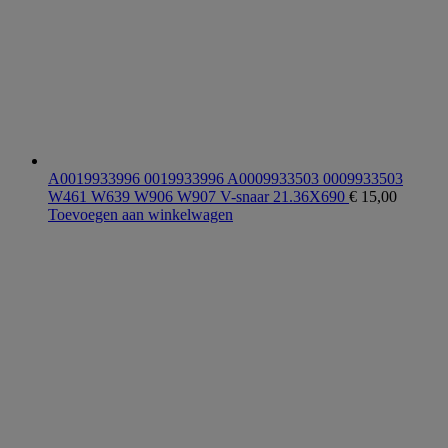
A0019933996 0019933996 A0009933503 0009933503
W461 W639 W906 W907 V-snaar 21.36X690
€
15,00
Toevoegen aan winkelwagen