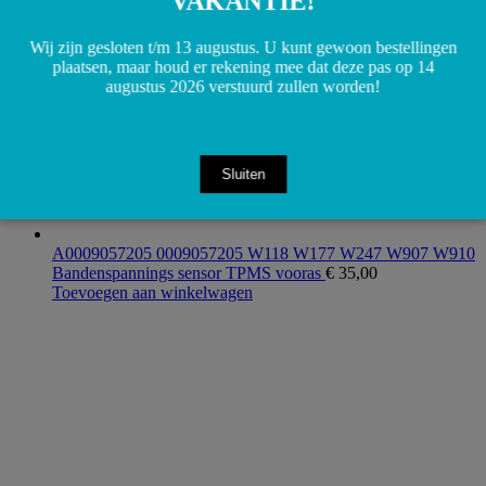
VAKANTIE!
Wij zijn gesloten t/m 13 augustus. U kunt gewoon bestellingen
plaatsen, maar houd er rekening mee dat deze pas op 14
augustus 2026 verstuurd zullen worden!
Sluiten
A0009057205 0009057205 W118 W177 W247 W907 W910
Bandenspannings sensor TPMS vooras
€
35,00
Toevoegen aan winkelwagen