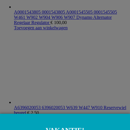
A0001543805 0001543805 A0001545505 0001545505
W461 W902 W904 W906 W907 Dynamo Alternator
Regelaar Regulator
€
100,00
Toevoegen aan winkelwagen
A6396020053 6396020053 W639 W447 W910 Reservewiel
beugel
€
2,50
Toevoegen aan winkelwagen