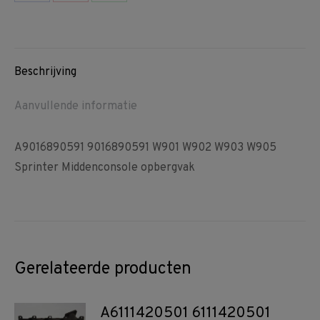
Share
Share
Share
on
on
on
Facebook
Pinterest
WhatsApp
Beschrijving
Aanvullende informatie
A9016890591 9016890591 W901 W902 W903 W905
Sprinter Middenconsole opbergvak
Gerelateerde producten
A6111420501 6111420501