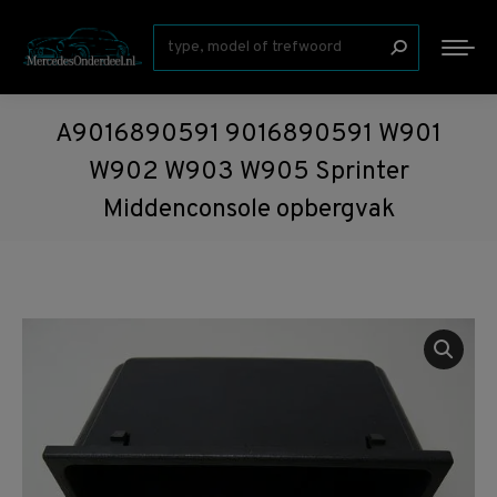
Zoeken:
A9016890591 9016890591 W901
W902 W903 W905 Sprinter
Middenconsole opbergvak