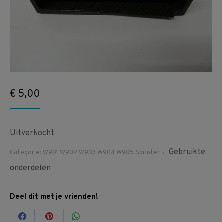
€
5,00
Uitverkocht
Gebruikte
Categorie:
W901 W902 W903 W904 W905 Sprinter
onderdelen
Deel dit met je vrienden!