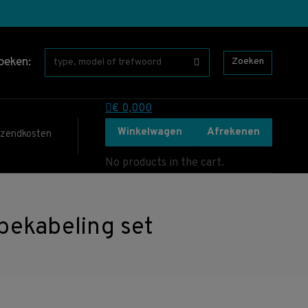
oeken:
Zoeken
€
0,00
0
Winkelwagen
Afrekenen
rzendkosten
No products in the cart.
ekabeling set