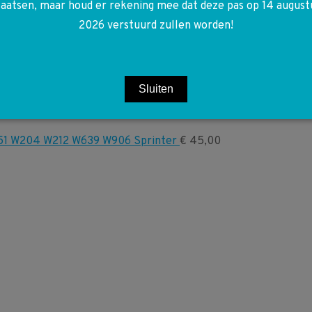
laatsen, maar houd er rekening mee dat deze pas op 14 august
2026 verstuurd zullen worden!
Sluiten
651 W204 W212 W639 W906 Sprinter
€
45,00