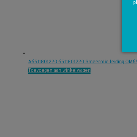
p
A6511801220 6511801220 Smeerolie leiding OM
Toevoegen aan winkelwagen