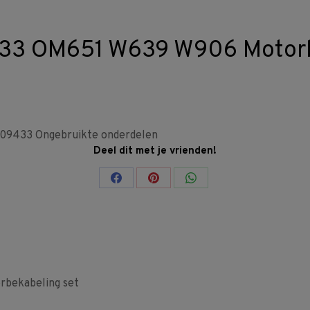
33 OM651 W639 W906 Motorb
509433
Ongebruikte onderdelen
Deel dit met je vrienden!
Share
Share
Share
on
on
on
Facebook
Pinterest
WhatsApp
bekabeling set