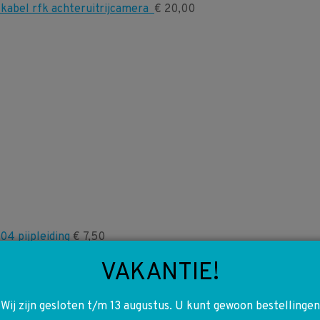
kabel rfk achteruitrijcamera
€
20,00
4 pijpleiding
€
7,50
VAKANTIE!
Wij zijn gesloten t/m 13 augustus. U kunt gewoon bestellingen