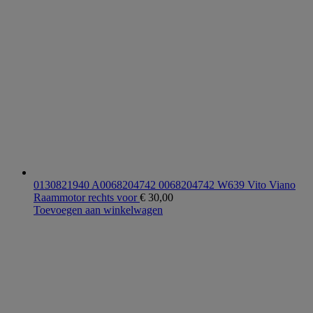
0130821940 A0068204742 0068204742 W639 Vito Viano
Raammotor rechts voor
€
30,00
Toevoegen aan winkelwagen