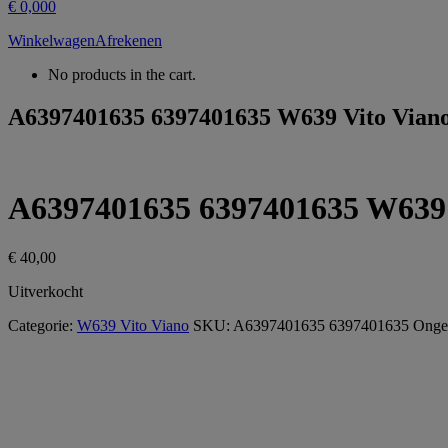
€
0,00
0
Winkelwagen
Afrekenen
No products in the cart.
A6397401635 6397401635 W639 Vito Viano S
A6397401635 6397401635 W639 Vi
€
40,00
Uitverkocht
Categorie:
W639 Vito Viano
SKU:
A6397401635 6397401635
Ongeb