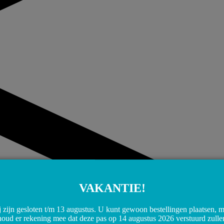
VAKANTIE!
 zijn gesloten t/m 13 augustus. U kunt gewoon bestellingen plaatsen, 
houd er rekening mee dat deze pas op 14 augustus 2026 verstuurd zulle