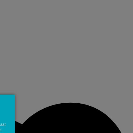
maar
n