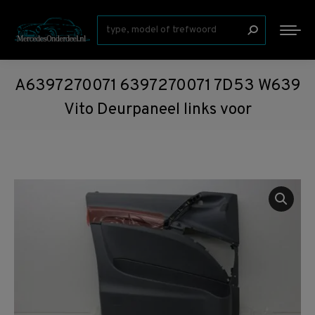
Zoeken:
A6397270071 6397270071 7D53 W639
Vito Deurpaneel links voor