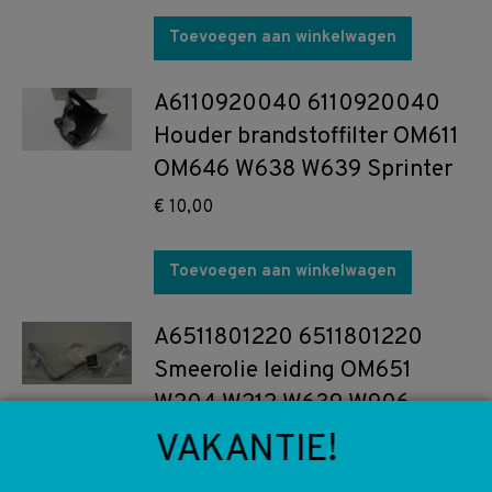
Toevoegen aan winkelwagen
A6110920040 6110920040
Houder brandstoffilter OM611
OM646 W638 W639 Sprinter
€
10,00
Toevoegen aan winkelwagen
A6511801220 6511801220
Smeerolie leiding OM651
W204 W212 W639 W906
Sprinter
VAKANTIE!
€
45,00