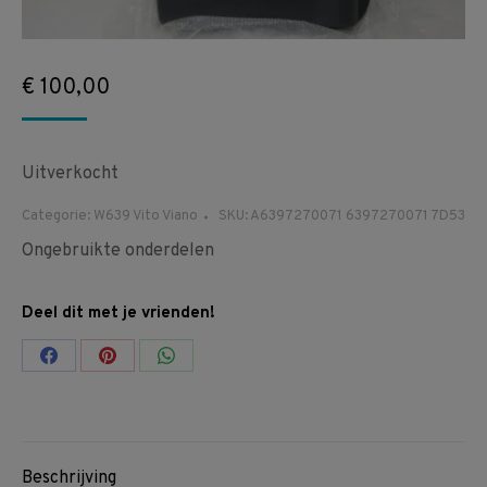
€
100,00
Uitverkocht
Categorie:
W639 Vito Viano
SKU:
A6397270071 6397270071 7D53
Ongebruikte onderdelen
Deel dit met je vrienden!
Share
Share
Share
on
on
on
Facebook
Pinterest
WhatsApp
Beschrijving