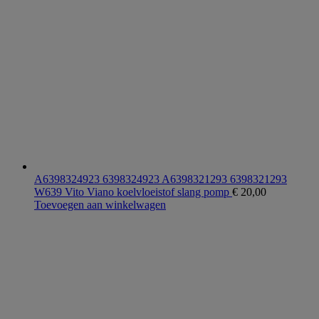
A6398324923 6398324923 A6398321293 6398321293
W639 Vito Viano koelvloeistof slang pomp
€
20,00
Toevoegen aan winkelwagen