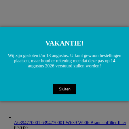
A6395452007 6395452007 W639 Vito Viano Taxi
verlichting radio schakelaar
€
30,00
VAKANTIE!
Toevoegen aan winkelwagen
Wij zijn gesloten t/m 13 augustus. U kunt gewoon bestellingen
plaatsen, maar houd er rekening mee dat deze pas op 14
augustus 2026 verstuurd zullen worden!
Sluiten
A6394770001 6394770001 W639 W906 Brandstoffilter filter
€
30,00