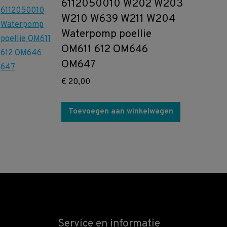
6112050010 W202 W203
W210 W639 W211 W204
Waterpomp poellie
OM611 612 OM646
OM647
€
20,00
Toevoegen aan winkelwagen
Service en informatie