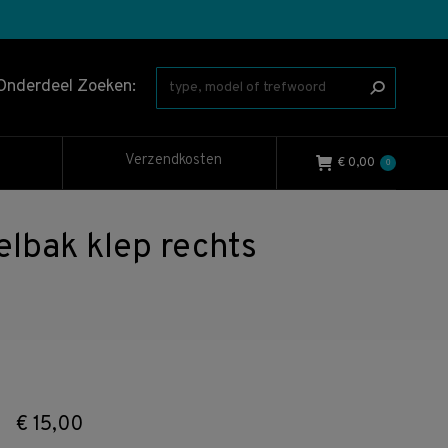
Onderdeel Zoeken:
Verzendkosten
€
0,00
0
lbak klep rechts
€
15,00