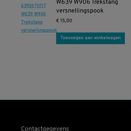
W639 W906 Trekstang
versnellingspook
€
15,00
Toevoegen aan winkelwagen
Contactgegevens