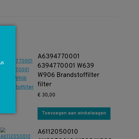
A6394770001
us
6394770001 W639
W906 Brandstoffilter
filter
€
30,00
Toevoegen aan winkelwagen
A6112050010