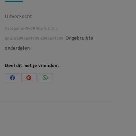
Uitverkocht
Categorie:
W639 Vito Viano
Ongebruikte
SKU:
A6396601709 6396601709
onderdelen
Deel dit met je vrienden!
Share
Share
Share
on
on
on
Facebook
Pinterest
WhatsApp