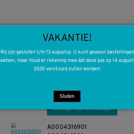
VAKANTIE!
Wij zijn gesloten t/m 13 augustus. U kunt gewoon bestellingen
A0000101585
laatsen, maar houd er rekening mee dat deze pas op 14 august
0000101585 Oliedop
2026 verstuurd zullen worden!
olie dop W211 W204
W639 W906 W447
€
6,50
Sluiten
Toevoegen aan winkelwagen
A0004316901