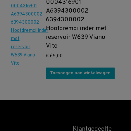
0004316901
A6394300002
6394300002
Hoofdremcilinder met
reservoir W639 Viano
Vito
€
65,00
Toevoegen aan winkelwagen
Klantgedeelte