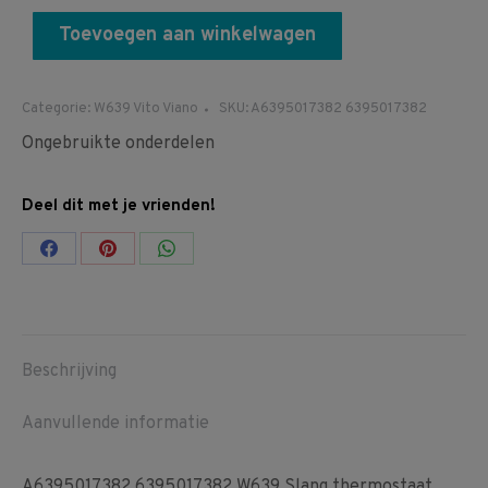
Toevoegen aan winkelwagen
Categorie:
W639 Vito Viano
SKU:
A6395017382 6395017382
Ongebruikte onderdelen
Deel dit met je vrienden!
Share
Share
Share
on
on
on
Facebook
Pinterest
WhatsApp
Beschrijving
Aanvullende informatie
A6395017382 6395017382 W639 Slang thermostaat