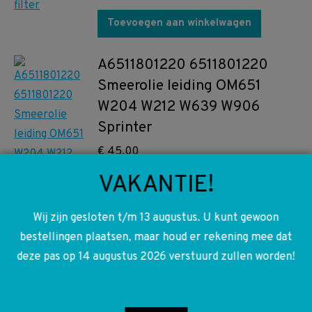
Toevoegen aan winkelwagen
A6511801220 6511801220
Smeerolie leiding OM651
W204 W212 W639 W906
Sprinter
€
45,00
VAKANTIE!
Toevoegen aan winkelwagen
Wij zijn gesloten t/m 13 augustus. U kunt gewoon
A6460960599 6460960599
bestellingen plaatsen, maar houd er rekening mee dat
A6460960299 6460960599
deze pas op 14 augustus 2026 verstuurd zullen worden!
W639 Vito Viano Turbo
OM646.983