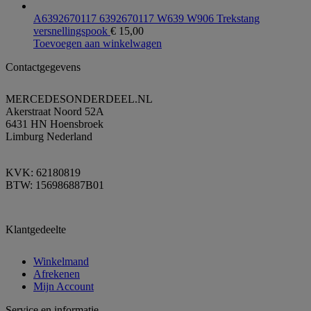
A6392670117 6392670117 W639 W906 Trekstang
versnellingspook
€
15,00
Toevoegen aan winkelwagen
Contactgegevens
MERCEDESONDERDEEL.NL
Akerstraat Noord 52A
6431 HN Hoensbroek
Limburg Nederland
KVK: 62180819
BTW: 156986887B01
Klantgedeelte
Winkelmand
Afrekenen
Mijn Account
Service en informatie