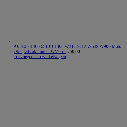
A6510101366 6510101366 W212 S212 W639 W906 Motor
Olie peilstok houder OM651
€
50,00
Toevoegen aan winkelwagen