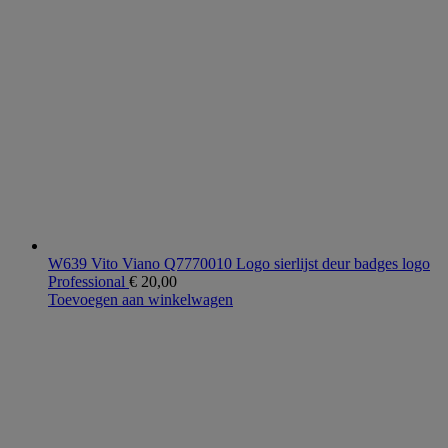
W639 Vito Viano Q7770010 Logo sierlijst deur badges logo
Professional
€
20,00
Toevoegen aan winkelwagen