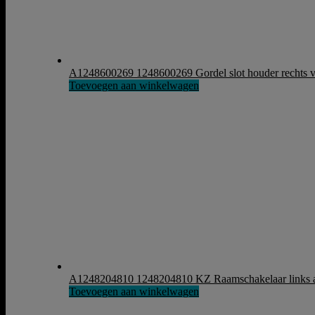
A1248600269 1248600269 Gordel slot houder rechts 
Toevoegen aan winkelwagen
A1248204810 1248204810 KZ Raamschakelaar links 
Toevoegen aan winkelwagen