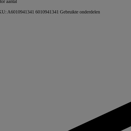
r aantal
KU:
A6010941341 6010941341
Gebruikte onderdelen