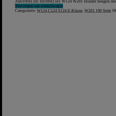
A6010941341 6010941341 W124 W201 Houder beugels moto
Toevoegen aan winkelwagen
Categorieën:
W124 C124 S124 E-Klasse
,
W201 190 Serie
S