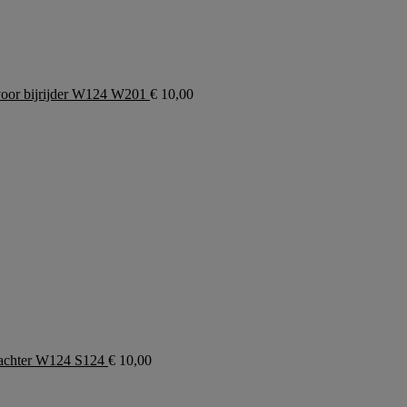
voor bijrijder W124 W201
€
10,00
achter W124 S124
€
10,00