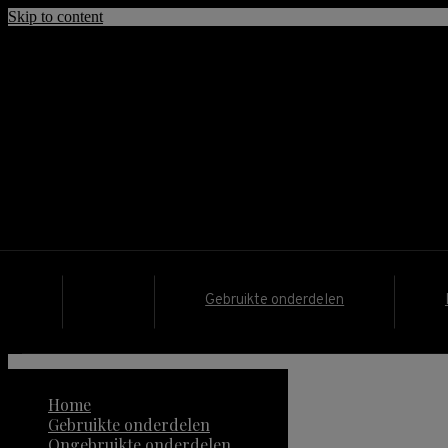
Skip to content
contact@mercedesonderdeel.nl
mercedesonderdeel.nl
Webshop met Nieuw en Gebruikte Mercedes 
Gebruikte onderdelen
Home
Gebruikte onderdelen
Ongebruikte onderdelen