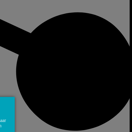
maar
n