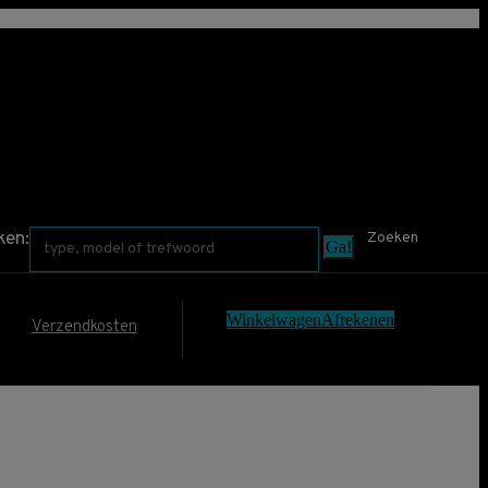
Zoeken:
ken:
Zoeken
€
0,00
0
Winkelwagen
Afrekenen
Verzendkosten
No products in the cart.