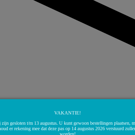
VAKANTIE!
 zijn gesloten t/m 13 augustus. U kunt gewoon bestellingen plaatsen, 
houd er rekening mee dat deze pas op 14 augustus 2026 verstuurd zulle
worden!