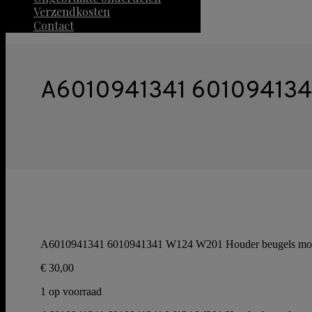
Verzendkosten
Contact
A6010941341 601094134
A6010941341 6010941341 W124 W201 Houder beugels mo
€
30,00
1 op voorraad