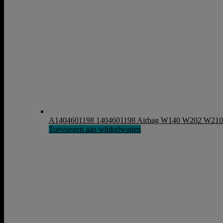
A1404601198 1404601198 Airbag W140 W202 W2
Toevoegen aan winkelwagen