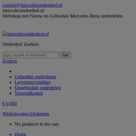
Skip
contact@mercedesonderdeel.nl
to
mercedesonderdeel.nl
content
Webshop met Nieuw en Gebruikte Mercedes Benz onderdelen.
Onderdeel Zoeken:
Zoeken:
Zoeken
Gebruikte onderdelen
Leveringscondities
Ongebruikte onderdelen
Verzendkosten
€
0,00
0
Winkelwagen
Afrekenen
No products in the cart.
Home