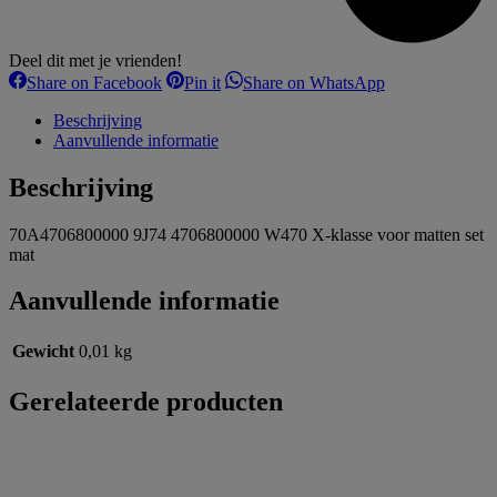
Deel dit met je vrienden!
Share
Share
Share
Share on Facebook
Pin it
Share on WhatsApp
on
on
on
Facebook
Pinterest
WhatsApp
Beschrijving
Aanvullende informatie
Beschrijving
70A4706800000 9J74 4706800000 W470 X-klasse voor matten set
mat
Aanvullende informatie
Gewicht
0,01 kg
Gerelateerde producten