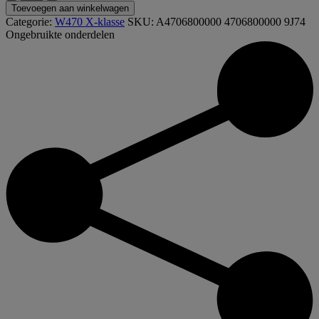
9J74
Toevoegen aan winkelwagen
4706800000
Categorie:
W470 X-klasse
SKU:
A4706800000 4706800000 9J74
W470
Ongebruikte onderdelen
X-
klasse
voor
matten
set
mat
aantal