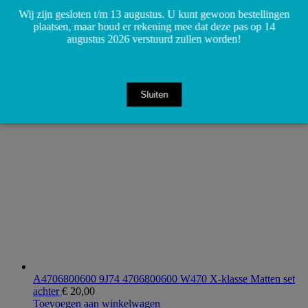
Wij zijn gesloten t/m 13 augustus. U kunt gewoon bestellingen
plaatsen, maar houd er rekening mee dat deze pas op 14
augustus 2026 verstuurd zullen worden!
A0009058804 0009058804 W470 W906 W907 OM651
Temperatuursensor sensor voor combibox
€
60,00
Toevoegen aan winkelwagen
Sluiten
A4706800600 9J74 4706800600 W470 X-klasse Matten set
achter
€
20,00
Toevoegen aan winkelwagen