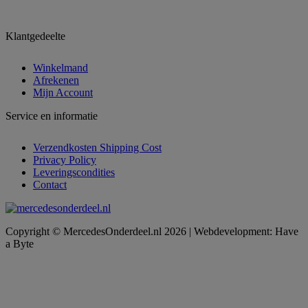
Klantgedeelte
Winkelmand
Afrekenen
Mijn Account
Service en informatie
Verzendkosten Shipping Cost
Privacy Policy
Leveringscondities
Contact
Copyright © MercedesOnderdeel.nl 2026 | Webdevelopment: Have
a Byte
t
T