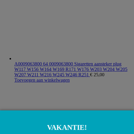
A0009063800 64 0009063800 Sigaretten aansteker plug
W117 W156 W164 W169 R171 W176 W203 W204 W205
W207 W211 W216 W245 W246 R251
€
25,00
Toevoegen aan winkelwagen
VAKANTIE!