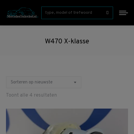
Zoeken:
W470 X-klasse
Gesorteerd
Toont alle 4 resultaten
op
nieuwste