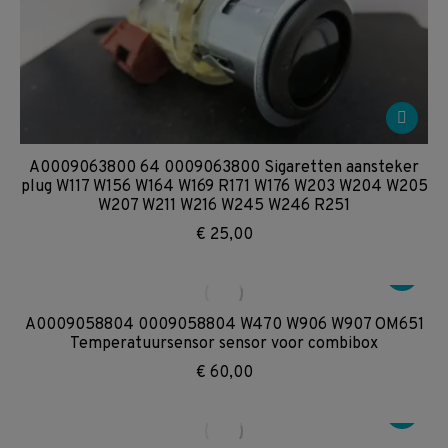
A0009063800 64 0009063800 Sigaretten aansteker
plug W117 W156 W164 W169 R171 W176 W203 W204 W205
W207 W211 W216 W245 W246 R251
€
25,00
A0009058804 0009058804 W470 W906 W907 OM651
Temperatuursensor sensor voor combibox
€
60,00