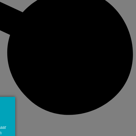
maar
n