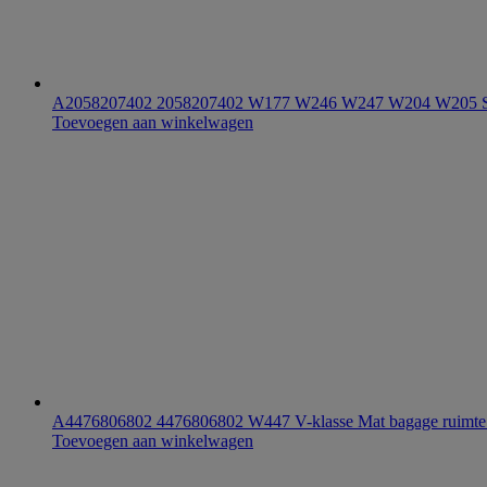
A2058207402 2058207402 W177 W246 W247 W204 W205 S20
Toevoegen aan winkelwagen
A4476806802 4476806802 W447 V-klasse Mat bagage ruimte
Toevoegen aan winkelwagen