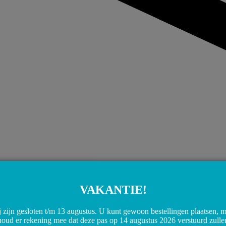
VAKANTIE!
 zijn gesloten t/m 13 augustus. U kunt gewoon bestellingen plaatsen, 
Share on WhatsApp
Share on WhatsApp
houd er rekening mee dat deze pas op 14 augustus 2026 verstuurd zulle