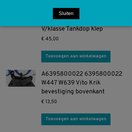
A4477500000 9999
Sluiten
4477500000 W447 Vito
V/klasse Tankdop klep
€
45,00
Toevoegen aan winkelwagen
A6395800022 6395800022
W447 W639 Vito Krik
bevestiging bovenkant
€
13,50
Toevoegen aan winkelwagen