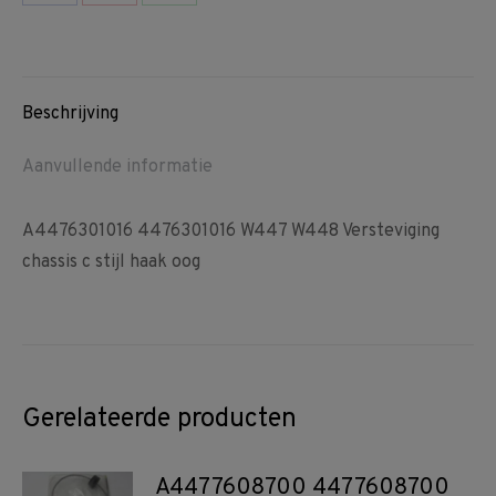
Share
Share
Share
on
on
on
Facebook
Pinterest
WhatsApp
Beschrijving
Aanvullende informatie
A4476301016 4476301016 W447 W448 Versteviging
chassis c stijl haak oog
Gerelateerde producten
A4477608700 4477608700