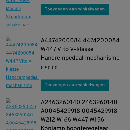
Toevoegen aan winkelwagen
A4474200084 4474200084
W447 Vito V-klasse
Handrempedaal mechanisme
€
50,00
Toevoegen aan winkelwagen
A2463260140 2463260140
A0045429918 0045429918
W212 W166 W447 W156
Koplamp hoogteregelaar