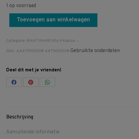
1 op voorraad
Toevoegen aan winkelwagen
Categorie:
W447 W448 Vito V-klasse
Gebruikte onderdelen
SKU:
A4479000108 4479000108
Deel dit met je vrienden!
Share
Share
Share
on
on
on
Facebook
Pinterest
WhatsApp
Beschrijving
Aanvullende informatie