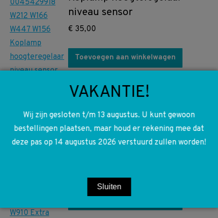
niveau sensor
€
35,00
Toevoegen aan winkelwagen
VAKANTIE!
A2118350264 2118350264
W164 W166 W169 W211 W219
Wij zijn gesloten t/m 13 augustus. U kunt gewoon
W245 W251 W447 W461 W463
bestellingen plaatsen, maar houd er rekening mee dat
W906 W907 W910 Extra
deze pas op 14 augustus 2026 verstuurd zullen worden!
waterpomp circulatie pomp
€
50,00
Sluiten
Toevoegen aan winkelwagen