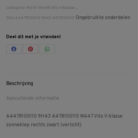
Categorie:
W447 W448 Vito V-klasse
Ongebruikte onderdelen
SKU:
A4478100110 9H43 4478100110
Deel dit met je vrienden!
Share
Share
Share
on
on
on
Facebook
Pinterest
WhatsApp
Beschrijving
Aanvullende informatie
A4478100110 9H43 4478100110 W447 Vito V-klasse
zonneklep rechts zwart (verlicht)