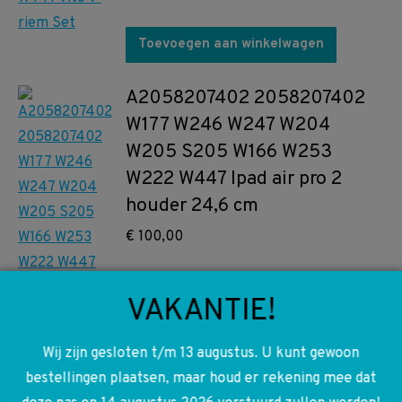
Toevoegen aan winkelwagen
A2058207402 2058207402
W177 W246 W247 W204
W205 S205 W166 W253
W222 W447 Ipad air pro 2
houder 24,6 cm
€
100,00
Toevoegen aan winkelwagen
VAKANTIE!
Wij zijn gesloten t/m 13 augustus. U kunt gewoon
bestellingen plaatsen, maar houd er rekening mee dat
A4474011600 4474011600