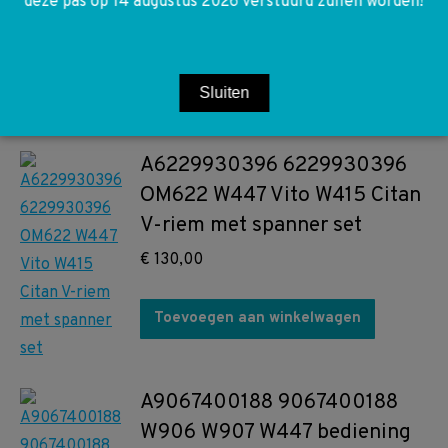
deze pas op 14 augustus 2026 verstuurd zullen worden!
9B51 W447 Vito Wieldop
€
10,00
Sluiten
Toevoegen aan winkelwagen
A6229930396 6229930396
OM622 W447 Vito W415 Citan
V-riem met spanner set
€
130,00
Toevoegen aan winkelwagen
A9067400188 9067400188
W906 W907 W447 bediening