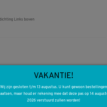
chting Links boven
A6229930296 6229930296
VAKANTIE!
W447 Vito V-riem Set
€
130,00
Wij zijn gesloten t/m 13 augustus. U kunt gewoon bestellingen
laatsen, maar houd er rekening mee dat deze pas op 14 august
Toevoegen aan winkelwagen
2026 verstuurd zullen worden!