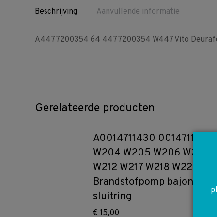
Beschrijving
Aanvullende informatie
A4477200354 64 4477200354 W447 Vito Deurafdi
Gerelateerde producten
A0014711430 0014711430
W204 W205 W206 W207
W212 W217 W218 W222
Brandstofpomp bajonet
p
sluitring
€
15,00