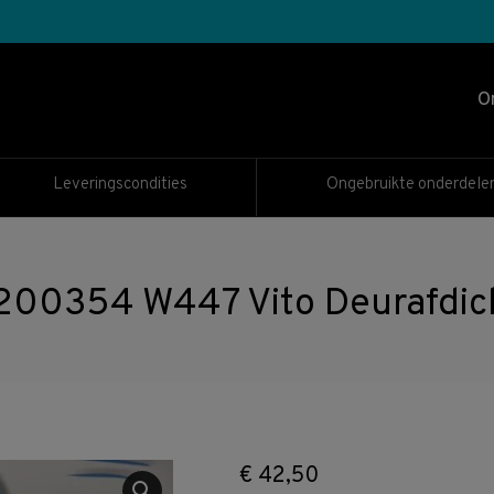
O
Leveringscondities
Ongebruikte onderdele
0354 W447 Vito Deurafdich
€
42,50