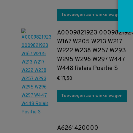
Toevoegen aan winkelwagen
A0009821923 000982192
W167 W205 W213 W217
W222 W238 W257 W293
W295 W296 W297 W447
W448 Relais Positie S
€
17,50
Toevoegen aan winkelwagen
A6261420000