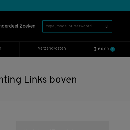
nderdeel Zoeken:
n
Verzendkosten
€
0,00
0
ting Links boven