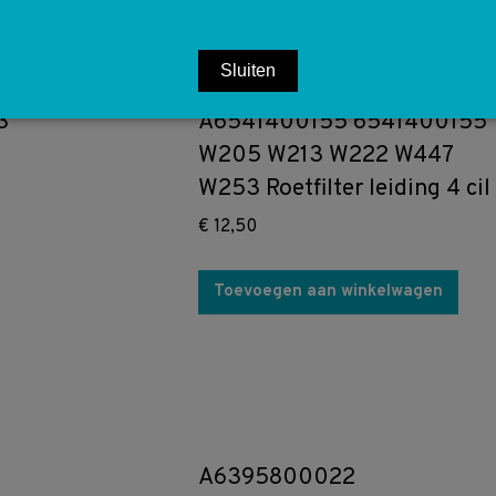
Sluiten
3
A6541400155 6541400155
W205 W213 W222 W447
W253 Roetfilter leiding 4 cil
€
12,50
Toevoegen aan winkelwagen
A6395800022