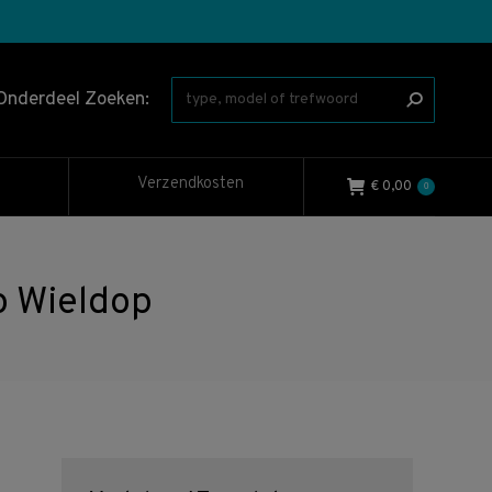
Onderdeel Zoeken:
Verzendkosten
€
0,00
0
 Wieldop