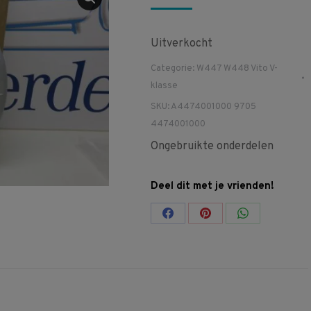
Uitverkocht
Categorie:
W447 W448 Vito V-
klasse
SKU:
A4474001000 9705
4474001000
Ongebruikte onderdelen
Deel dit met je vrienden!
Share
Share
Share
on
on
on
Facebook
Pinterest
WhatsApp