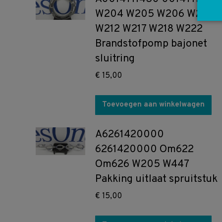
W204 W205 W206 W207
W212 W217 W218 W222
Brandstofpomp bajonet
sluitring
€
15,00
Toevoegen aan winkelwagen
A6261420000
6261420000 Om622
Om626 W205 W447
Pakking uitlaat spruitstuk
€
15,00