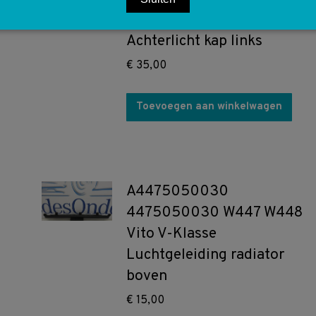
4476941625 W447
Achterlicht kap links
€
35,00
Toevoegen aan winkelwagen
A4475050030
4475050030 W447 W448
Vito V-Klasse
Luchtgeleiding radiator
boven
€
15,00