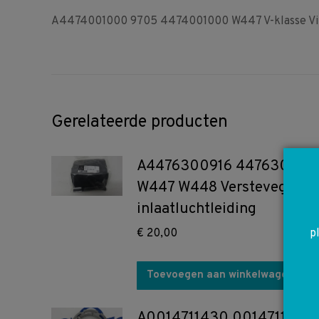
A4474001000 9705 4474001000 W447 V-klasse Vito
Gerelateerde producten
A4476300916 447630091
W447 W448 Versteveging
inlaatluchtleiding
p
€
20,00
Toevoegen aan winkelwagen
A0014711430 0014711430