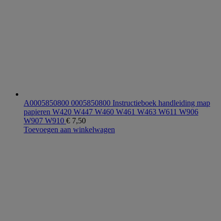
A0005850800 0005850800 Instructieboek handleiding map
papieren W420 W447 W460 W461 W463 W611 W906
W907 W910
€
7,50
Toevoegen aan winkelwagen