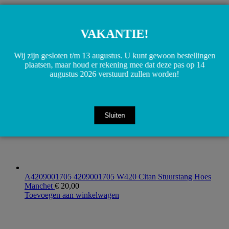
A4209950200 4209950200 W420 Uitlaatklem achter
uitlaatdemper
€
20,00
VAKANTIE!
Toevoegen aan winkelwagen
Wij zijn gesloten t/m 13 augustus. U kunt gewoon bestellingen
plaatsen, maar houd er rekening mee dat deze pas op 14
augustus 2026 verstuurd zullen worden!
Sluiten
A4209001705 4209001705 W420 Citan Stuurstang Hoes
Manchet
€
20,00
Toevoegen aan winkelwagen