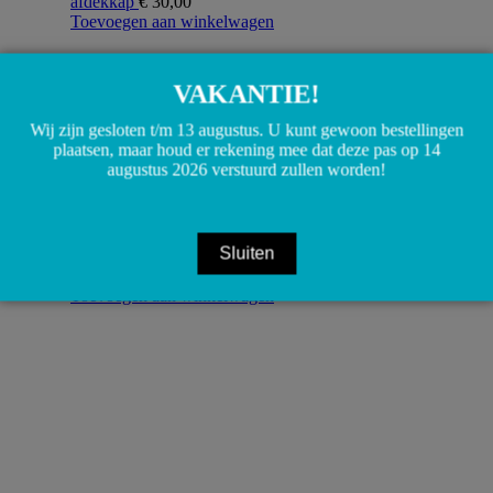
afdekkap
€
30,00
Toevoegen aan winkelwagen
VAKANTIE!
Wij zijn gesloten t/m 13 augustus. U kunt gewoon bestellingen
plaatsen, maar houd er rekening mee dat deze pas op 14
augustus 2026 verstuurd zullen worden!
Sluiten
A4209970300 4209970300 W420 Citan T-stuk
slangverbinder ruitensproeier leiding
€
7,50
Toevoegen aan winkelwagen