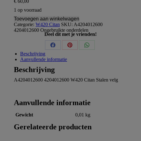
€
60,00
1 op voorraad
Toevoegen aan winkelwagen
Categorie:
W420 Citan
SKU:
A4204012600
4204012600
Ongebruikte onderdelen
Deel dit met je vrienden!
Share
Share
Share
Beschrijving
on
on
on
Aanvullende informatie
Beschrijving
Facebook
Pinterest
WhatsApp
A4204012600 4204012600 W420 Citan Stalen velg
Aanvullende informatie
Gewicht
0,01 kg
Gerelateerde producten