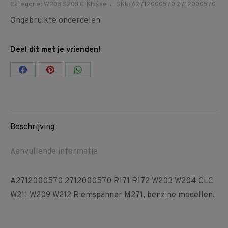
Categorie:
W203 S203 C-Klasse
SKU:
A2712000570 2712000570
Ongebruikte onderdelen
Deel dit met je vrienden!
Share
Share
Share
on
on
on
Facebook
Pinterest
WhatsApp
Beschrijving
Aanvullende informatie
A2712000570 2712000570 R171 R172 W203 W204 CLC
W211 W209 W212 Riemspanner M271, benzine modellen.