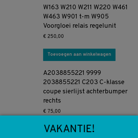
W163 W210 W211 W220 W461
W463 W901 t-m W905
Voorgloei relais regelunit
€
250,00
Toevoegen aan winkelwagen
A2038855221 9999
2038855221 C203 C-klasse
coupe sierlijst achterbumper
rechts
€
75,00
VAKANTIE!
Toevoegen aan winkelwagen