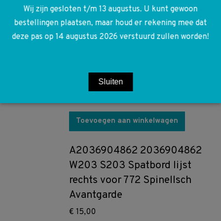
Wij zijn gesloten t/m 13 augustus. U kunt gewoon
A2048708626 2048708626
bestellingen plaatsen, maar houd er rekening mee dat
A2049005704 2049005704
deze pas op 14 augustus 2026 verstuurd zullen worden!
W164 W169 R171 W203 W204
W211 W212 W216 W221 Media
Interface UCI
Sluiten
€
200,00
Toevoegen aan winkelwagen
A2036904862 2036904862
W203 S203 Spatbord lijst
rechts voor 772 Spinellsch
Avantgarde
€
15,00