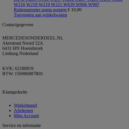
W216 W218 W219 W221 W639 W906 W907
Ruitensproeier pomp pompje
€
10,00
Toevoegen aan winkelwagen
Contactgegevens
MERCEDESONDERDEEL.NL
Akerstraat Noord 52A
6431 HN Hoensbroek
Limburg Nederland
KVK: 62180819
BTW: 156986887B01
Klantgedeelte
Winkelmand
Afrekenen
Mijn Account
Service en informatie