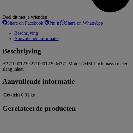
Deel dit met je vrienden!
Share
Share
Share
Share on Facebook
Pin it
Share on WhatsApp
on
on
on
Facebook
Pinterest
WhatsApp
Beschrijving
Aanvullende informatie
Beschrijving
A2710901229 2710901229 M271 Motor LMM Luchtmassa meter
slang inlaat
Aanvullende informatie
Gewicht
0,01 kg
Gerelateerde producten