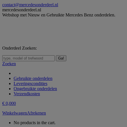
Skip
contact@mercedesonderdeel.nl
to
mercedesonderdeel.nl
content
Webshop met Nieuw en Gebruikte Mercedes Benz onderdelen.
Onderdeel Zoeken:
Zoeken:
Zoeken
Gebruikte onderdelen
Leveringscondities
Ongebruikte onderdelen
Verzendkosten
€
0,00
0
Winkelwagen
Afrekenen
No products in the cart.