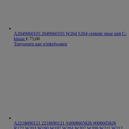
A2049060105 2049060105 W204 S204 centrale stuur unit C-
klasse
€
75,00
Toevoegen aan winkelwagen
A2218690121 2218690121 A0008605826 0008605826
R172 W203 W190 W197 W204 W207 W209 W211 W212