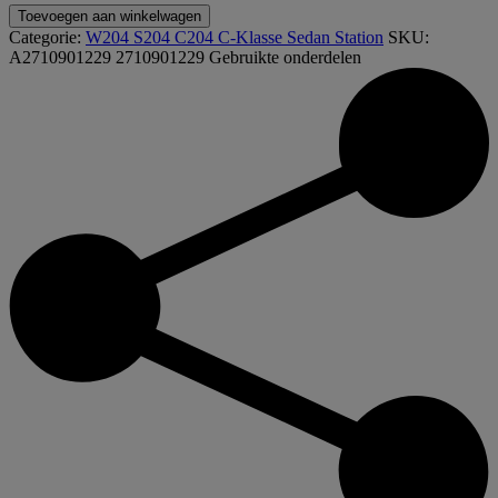
A2710901229
Toevoegen aan winkelwagen
2710901229
Categorie:
W204 S204 C204 C-Klasse Sedan Station
SKU:
M271
A2710901229 2710901229
Gebruikte onderdelen
Motor
LMM
Luchtmassa
meter
slang
inlaat
aantal