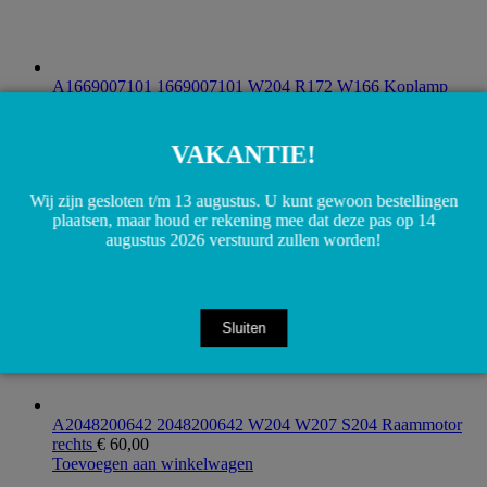
A1669007101 1669007101 W204 R172 W166 Koplamp
verstelling relais
€
40,00
Toevoegen aan winkelwagen
VAKANTIE!
Wij zijn gesloten t/m 13 augustus. U kunt gewoon bestellingen
plaatsen, maar houd er rekening mee dat deze pas op 14
augustus 2026 verstuurd zullen worden!
Sluiten
A2048200642 2048200642 W204 W207 S204 Raammotor
rechts
€
60,00
Toevoegen aan winkelwagen