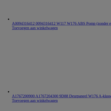
A0094316412 0094316412 W117 W176 ABS Pomp (zonder el
Toevoegen aan winkelwagen
A1767200900 A1767204300 9D88 Deurpaneel W176 A-klasse
Toevoegen aan winkelwagen