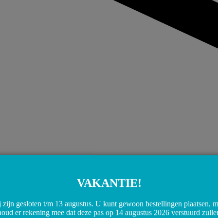
VAKANTIE!
 zijn gesloten t/m 13 augustus. U kunt gewoon bestellingen plaatsen, 
Share on WhatsApp
Share on WhatsApp
houd er rekening mee dat deze pas op 14 augustus 2026 verstuurd zulle