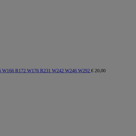
156 W166 R172 W176 R231 W242 W246 W292
€
20,00