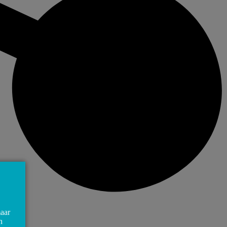
maar
n