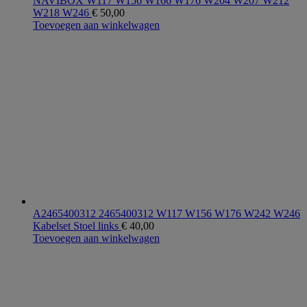
NAVIBOX W117 W156 W166 W176 W204 W207 W212
W218 W246
€
50,00
Toevoegen aan winkelwagen
A2465400312 2465400312 W117 W156 W176 W242 W246
Kabelset Stoel links
€
40,00
Toevoegen aan winkelwagen