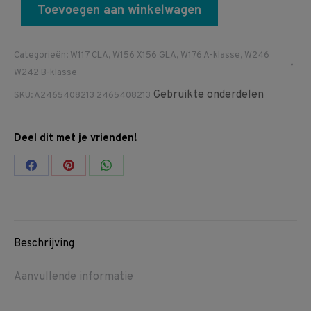
Toevoegen aan winkelwagen
Categorieën:
W117 CLA
,
W156 X156 GLA
,
W176 A-klasse
,
W246
W242 B-klasse
Gebruikte onderdelen
SKU:
A2465408213 2465408213
Deel dit met je vrienden!
Share
Share
Share
on
on
on
Facebook
Pinterest
WhatsApp
Beschrijving
Aanvullende informatie