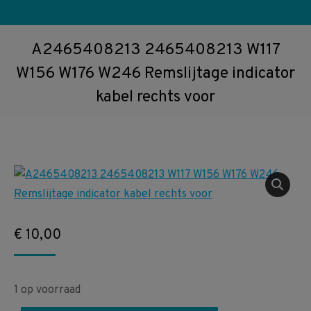
A2465408213 2465408213 W117
W156 W176 W246 Remslijtage indicator
kabel rechts voor
€
10,00
1 op voorraad