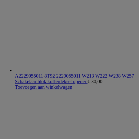
A2229055011 8T92 2229055011 W213 W222 W238 W257
Schakelaar blok kofferdeksel opener
€
30,00
Toevoegen aan winkelwagen