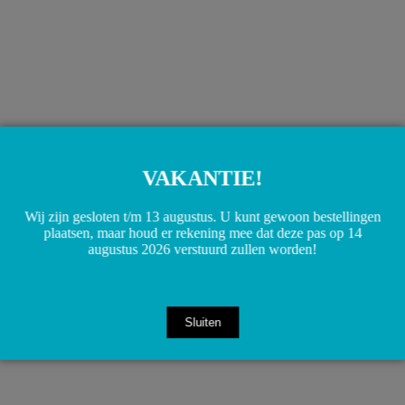
A2229055804 2229055804 W117 W156 W166 W176 W205
W217 W222 W246 W253 W292 W447 Antenne versterker
VAKANTIE!
€
20,00
Toevoegen aan winkelwagen
Wij zijn gesloten t/m 13 augustus. U kunt gewoon bestellingen
plaatsen, maar houd er rekening mee dat deze pas op 14
augustus 2026 verstuurd zullen worden!
Sluiten