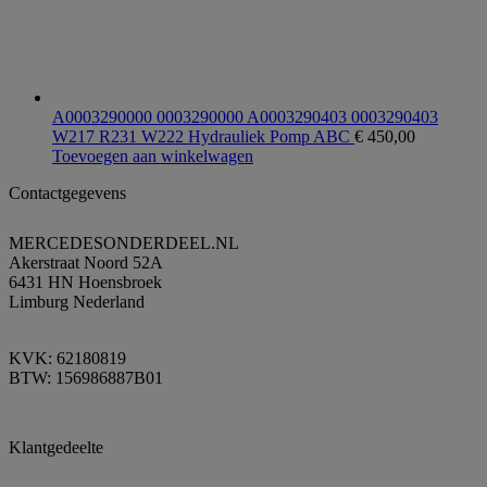
A0003290000 0003290000 A0003290403 0003290403
W217 R231 W222 Hydrauliek Pomp ABC
€
450,00
Toevoegen aan winkelwagen
Contactgegevens
MERCEDESONDERDEEL.NL
Akerstraat Noord 52A
6431 HN Hoensbroek
Limburg Nederland
KVK: 62180819
BTW: 156986887B01
Klantgedeelte