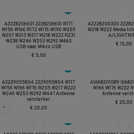
A2228206601 2228206601 R171
A2228200300 22282
W156 W166 R172 W176 W190 W205
W218 W222 Media Int
W207 W213 W217 W218 W222 R231
A/LIGHTNI
W238 W246 W253 W292 W463
€
15,00
USB naar Mikro USB
€
5,00
A2229055804 2229055804 W117
A1668201089 16682
W156 W166 W176 W205 W217 W222
W166 W176 W222 
W246 W253 W292 W447 Antenne
Antenne verst
versterker
€
20,00
€
20,00