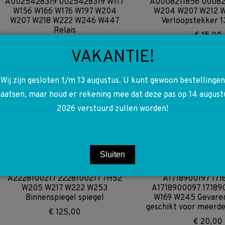
A0025428319 0025428319 W117
A0008211856 00082
W156 W166 W176 W197 W204
W204 W207 W212 
W207 W218 W222 W246 W447
Verloopstekker 13
Relais
€
15,00
€
7,50
VAKANTIE!
Wij zijn gesloten t/m 13 augustus. U kunt gewoon bestellingen
A0003290000 0003290000
A2226947582 22269
laatsen, maar houd er rekening mee dat deze pas op 14 august
A0003290403 0003290403
Sierlijst Links Achte
2026 verstuurd zullen worden!
W217 R231 W222 Hydrauliek Pomp
€
30,00
ABC
€
450,00
Sluiten
A2228100217 2228100217 7H52
A1718900197 171
W205 W217 W222 W253
A1718900097 17189
Binnenspiegel spiegel
W169 W245 Gevaren
geschikt voor meerd
€
125,00
€
20,00