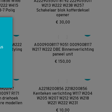
11856 W166
A2229055011 8T92 2229055011
W222 W415
W213 W222 W238 W257
-7 Polig
Schakelaar blok kofferdeksel
opener
€
30,00
47582 W222
A0009008117 9051 0009008117
us
r AMG Styling
W217 W222 DBE Binnenverlichting
paneel unit
€
150,00
8900197
A2218200856 2218200856
00097 R171
Kenteken verlichting W117 W204
 driehoek
W205 W207 W212 W216 W218
ere modellen
W221 W222 W231
€
10,00