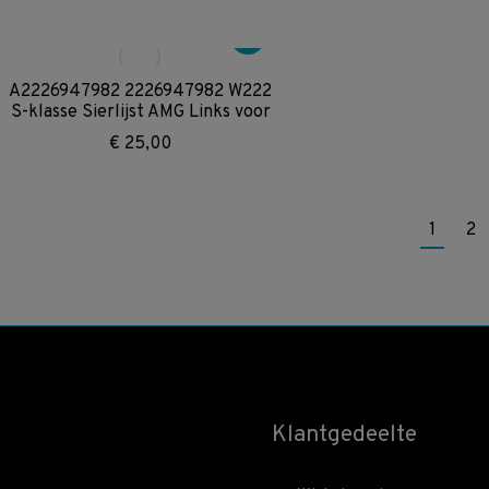
A2226947982 2226947982 W222
S-klasse Sierlijst AMG Links voor
€
25,00
1
2
Klantgedeelte