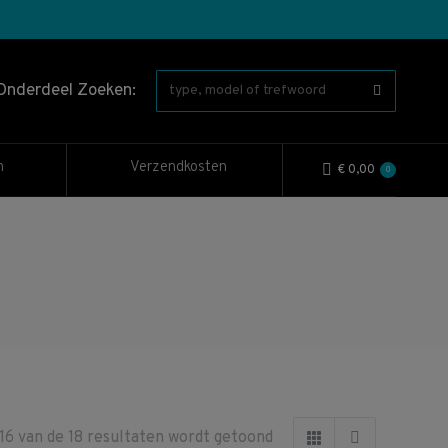
Onderdeel Zoeken:
n
Verzendkosten
€
0,00
0
Gesorteerd
16 van de 18 resultaten wordt getoond