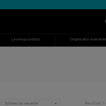
Leveringscondities
Ongebruikte onderdele
Resultaat 1–