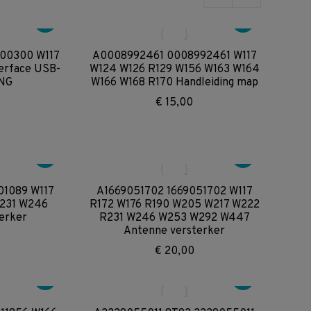
op
nieuwste
00300 W117
A0008992461 0008992461 W117
erface USB-
W124 W126 R129 W156 W163 W164
NG
W166 W168 R170 Handleiding map
€
15,00
01089 W117
A1669051702 1669051702 W117
R231 W246
R172 W176 R190 W205 W217 W222
erker
R231 W246 W253 W292 W447
Antenne versterker
€
20,00